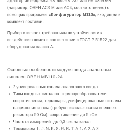
адаптер интерфейса RS-485/RS-232 или RS-485/USB
(например, ОВЕН АСЗ-М или АС4, соответственно) с
помощью программы
«Конфигуратор М110»,
входящей в
комплект поставки.
Прибор отвечает требованиям по устойчивости к
воздействию помех в соответствии с ГОСТ Р 51522 для
оборудования класса А.
Основные особенности модуля ввода аналоговых
сигналов ОВЕН МВ110-2А
2 универсальных канала аналогового ввода
Типы входных сигналов: термопреобразователи
сопротивления, термопары, унифицированные сигналы
напряжения и тока (требуют использования внешнего
резистора 50 Ом), сопротивление до 5 кОм
Частота измерений: до 0,3 сек на канал
Термопары: L, J, N, K, S, R, B, T, A-1, A-2, A-3