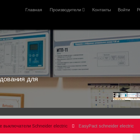
Главная
Производители
Контакты
Войти
Р
удования
рограммированию
оборудования,
щий большую часть
для
 выключатели Schneider electric
EasyPact schneider electric