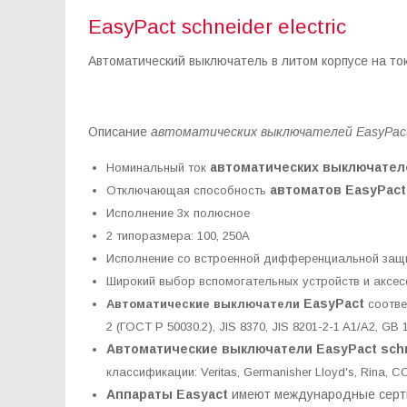
EasyPact schneider electric
Автоматический выключатель в литом корпусе на ток
Описание
автоматических выключателей EasyPact s
автоматических выключателей
Номинальный ток
автоматов EasyPact 
Отключающая способность
Исполнение 3х полюсное
2 типоразмера: 100, 250А
Исполнение со встроенной дифференциальной защи
Широкий выбор вспомогательных устройств и аксе
EasyPact
Автоматические выключатели
соотве
2 (ГОСТ Р 50030.2), JIS 8370, JIS 8201-2-1 A1/A2, 
Автоматические выключатели EasyPact schne
классификации: Veritas, Germanisher Lloyd's, Rina, С
Аппараты Easyact
имеют международные серти