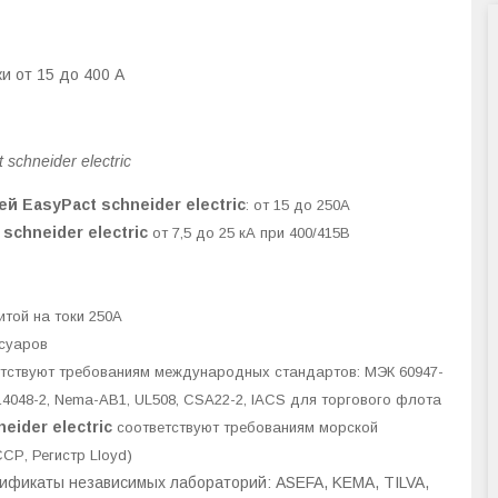
и от 15 до 400 A
chneider electric
 EasyPact schneider electric
: от 15 до 250А
schneider electric
от 7,5 до 25 кА при 400/415В
той на токи 250А
ссуаров
тствуют требованиям международных стандартов: МЭК 60947-
GB 14048-2, Nema-AB1, UL508, CSA22-2, IACS для торгового флота
ider electric
соответствуют требованиям морской
ССР, Регистр Lloyd)
фикаты независимых лабораторий: ASEFA, KEMA, TILVA,