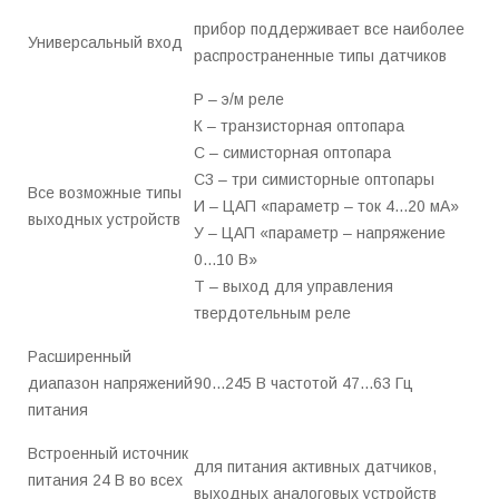
прибор поддерживает все наиболее
Универсальный вход
распространенные типы датчиков
Р – э/м реле
К – транзисторная оптопара
С – симисторная оптопара
С3 – три симисторные оптопары
Все возможные типы
И – ЦАП «параметр – ток 4...20 мА»
выходных устройств
У – ЦАП «параметр – напряжение
0...10 В»
Т – выход для управления
твердотельным реле
Расширенный
диапазон напряжений
90...245 В частотой 47...63 Гц
питания
Встроенный источник
для питания активных датчиков,
питания 24 В во всех
выходных аналоговых устройств